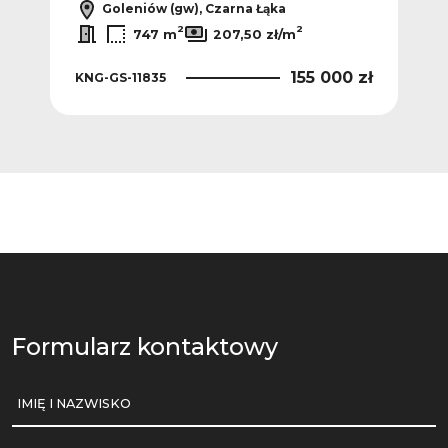
Goleniów (gw), Czarna Łąka
2
2
747 m
207,50 zł/m
 zł
155 000 zł
KNG-GS-11835
KNG
Formularz kontaktowy
IMIĘ I NAZWISKO