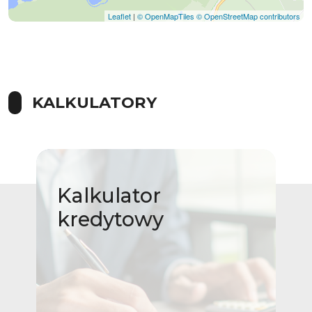
Leaflet
|
© OpenMapTiles
© OpenStreetMap contributors
KALKULATORY
Kalkulator
kredytowy