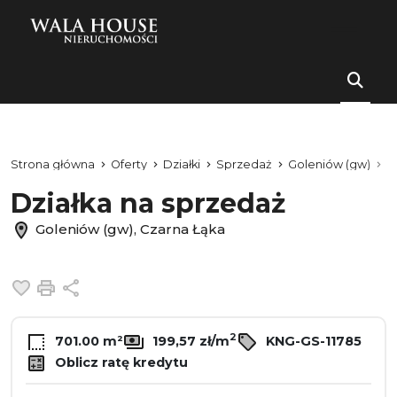
Strona główna
Oferty
Działki
Sprzedaż
Goleniów (gw)
C
Działka na sprzedaż
Goleniów (gw), Czarna Łąka
Dodaj do ulubionych
Drukuj
Udostępnij
2
701.00 m²
199,57 zł/m
KNG-GS-11785
Oblicz ratę kredytu