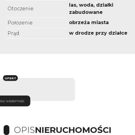
las, woda, działki
Otoczenie
zabudowane
obrzeża miasta
Położenie
w drodze przy działce
Prąd
OFERT
isz wiadomość
OPIS
NIERUCHOMOŚCI