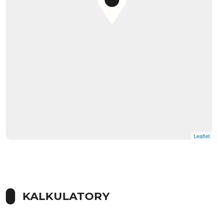
Leaflet
|
© OpenMapTiles
© OpenStreetMap contributors
KALKULATORY