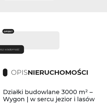
OFERT
isz wiadomość
OPIS
NIERUCHOMOŚCI
Działki budowlane 3000 m² –
Wygon | w sercu jezior i lasów