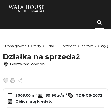
Strona główna
Oferty
Działki
Sprzedaż
Bierzwnik
Wygo
Działka na sprzedaż
Bierzwnik, Wygon
Dodaj do ulubionych
Drukuj
Udostępnij
2
3003.00 m²
39,96 zł/m
TDR-GS-2072
Oblicz ratę kredytu