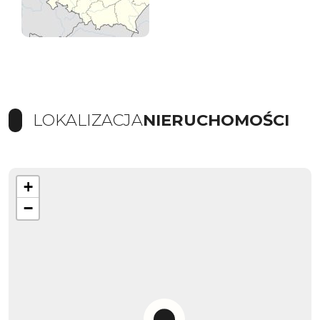
LOKALIZACJA
NIERUCHOMOŚCI
+
−