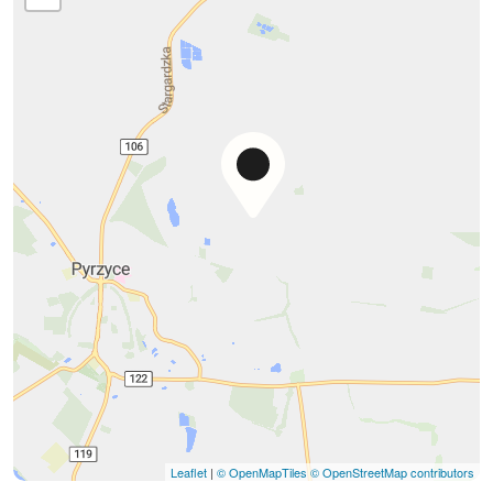
Leaflet
|
© OpenMapTiles
© OpenStreetMap contributors