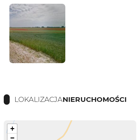
LOKALIZACJA
NIERUCHOMOŚCI
+
−