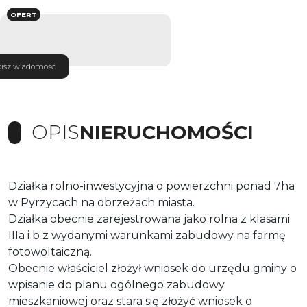
OFERT
isz wiadomość
OPIS
NIERUCHOMOŚCI
Działka rolno-inwestycyjna o powierzchni ponad 7ha
w Pyrzycach na obrzeżach miasta.
Działka obecnie zarejestrowana jako rolna z klasami
IIIa i b z wydanymi warunkami zabudowy na farmę
fotowoltaiczną.
Obecnie właściciel złożył wniosek do urzędu gminy o
wpisanie do planu ogólnego zabudowy
mieszkaniowej oraz stara się złożyć wniosek o