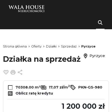
Strona główna
Oferty
Działki
Sprzedaż
Pyrzyce
Pyrzyce
Działka na sprzedaż
Dodaj do ulubionych
Drukuj
Udostępnij
2
70308.00 m²
17,07 zł/m
PKN-GS-980
Oblicz ratę kredytu
1 200 000 zł