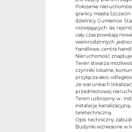
Położenie nieruchomości
granicy miasta Szczecin
dzielnicy Gumieńce. Sta
rozwijających się rejonó
cały czas powstają now
wielorodzinnych ,jednor
handlowe, centra hand
Nieruchomość znajduje 
Teren stwarza możliwoś
czynniki lokalne, koni
przyłącza sieci, odległo
,że warunkach lokaliza
przedmiotowej nierucho
Teren uzbrojony w ; inst
instalację kanalizacyjną,
teletechniczną.
Opis techniczny zabud
Budynki wzniesione w te