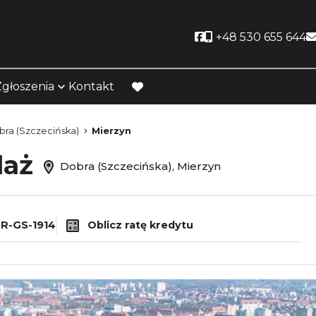
Social link
+48 530 655 644
Zgłoszenia
Kontakt
favorite
ra (Szczecińska)
Mierzyn
daż
Dobra (Szczecińska), Mierzyn
R-GS-1914
Oblicz ratę kredytu