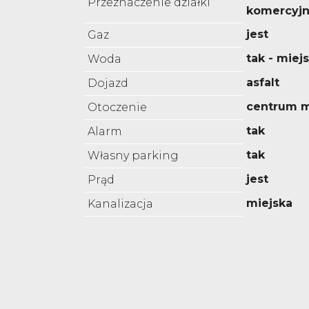
Przeznaczenie działki
komercyjn
jest
Gaz
tak - miej
Woda
asfalt
Dojazd
centrum m
Otoczenie
tak
Alarm
tak
Własny parking
jest
Prąd
miejska
Kanalizacja