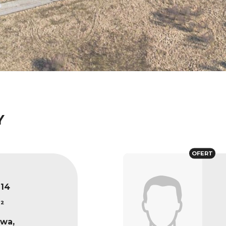
Y
OFERT
14
²
wa,