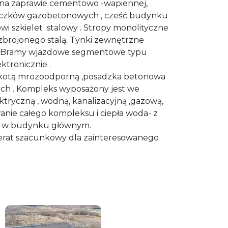
a zaprawie cementowo -wapiennej,
oczków gazobetonowych , cześć budynku
i szkielet stalowy . Stropy monolityczne
brojonego stalą. Tynki zewnętrzne
 Bramy wjazdowe segmentowe typu
tronicznie .
akotą mrozoodporną ,posadzka betonowa
ch . Kompleks wyposażony jest we
lektryczną , wodną, kanalizacyjną ,gazową,
anie całego kompleksu i ciepła woda- z
ej w budynku głównym.
erat szacunkowy dla zainteresowanego