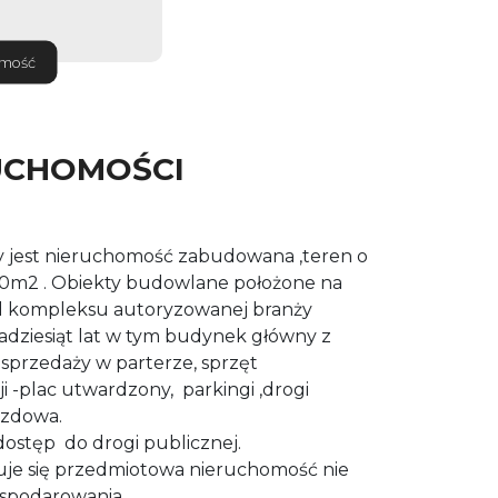
omość
UCHOMOŚCI
 jest nieruchomość zabudowana ,teren o
30m2 . Obiekty budowlane położone na
ad kompleksu autoryzowanej branży
lkadziesiąt lat w tym budynek główny z
 sprzedaży w parterze, sprzęt
i -plac utwardzony, parkingi ,drogi
azdowa.
ostęp do drogi publicznej.
je się przedmiotowa nieruchomość nie
ospodarowania.