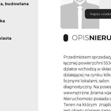
a, budowlana
Napisz wiad
ska
OPIS
NIER
iasta
Przedmiotem sprzedaży
łącznej powierzchni 55
działce wchodzą w skł
działającej na rynku ki
licznymi lokalami, salon
diagnostyczny. Na posesj
wewnętrzne ,brama wj
Nieruchomość posiada d
Teren na którym znajdu
jest objęty planem zag