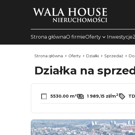
Strona główna
O firmie
Oferty
Inwestycje
Strona główna
Oferty
Działki
Sprzedaż
Dob
Działka na sprze
2
5530.00 m²
1 989,15 zł/m
TD