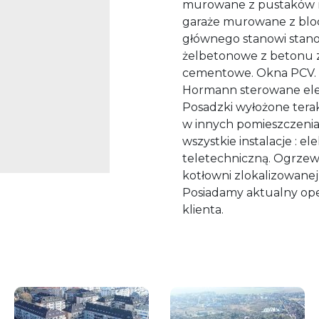
murowane z pustaków n
garaże murowane z bl
głównego stanowi stanow
żelbetonowe z betonu z
cementowe. Okna PCV.
Hormann sterowane elek
Posadzki wyłożone ter
w innych pomieszczenia
wszystkie instalacje : e
teletechniczną. Ogrzew
kotłowni zlokalizowan
Posiadamy aktualny op
klienta.