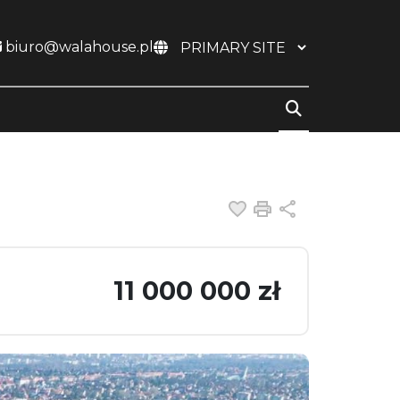
biuro@walahouse.pl
Dodaj do ulubiony
Drukuj
Udostępnij
11 000 000 zł