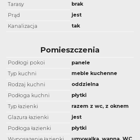
brak
Tarasy
jest
Prąd
tak
Kanalizacja
Pomieszczenia
Podłogi pokoi
panele
meble kuchenne
Typ kuchni
oddzielna
Rodzaj kuchni
płytki
Podłoga kuchni
razem z wc, z oknem
Typ łazienki
jest
Glazura łazienki
płytki
Podłoga łazienki
umywalka, wanna, WC
Wyposażenie łazienki