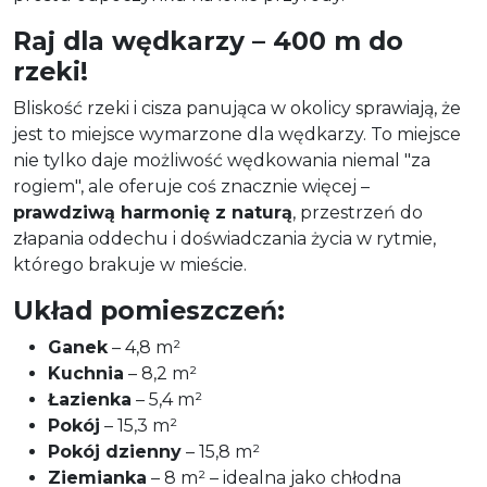
Raj dla wędkarzy – 400 m do
rzeki!
Bliskość rzeki i cisza panująca w okolicy sprawiają, że
jest to miejsce wymarzone dla wędkarzy. To miejsce
nie tylko daje możliwość wędkowania niemal "za
rogiem", ale oferuje coś znacznie więcej –
prawdziwą harmonię z naturą
, przestrzeń do
złapania oddechu i doświadczania życia w rytmie,
którego brakuje w mieście.
Układ pomieszczeń:
Ganek
– 4,8 m²
Kuchnia
– 8,2 m²
Łazienka
– 5,4 m²
Pokój
– 15,3 m²
Pokój dzienny
– 15,8 m²
Ziemianka
– 8 m² – idealna jako chłodna