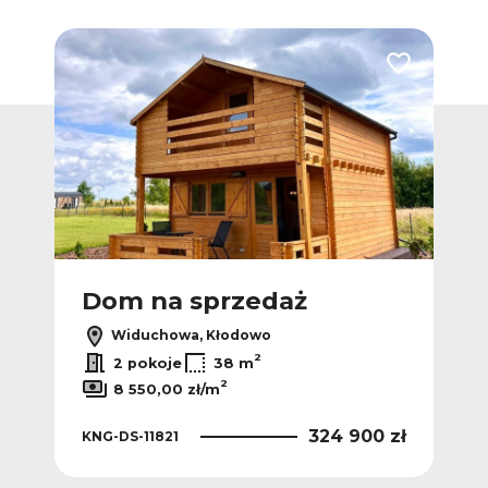
Dodaj do ulubionych
Dodaj do ulub
Dom na sprzedaż
D
Widuchowa, Kłodowo
2
2 pokoje
38 m
2
8 550,00 zł/m
 zł
324 900 zł
KNG-DS-11821
KNG