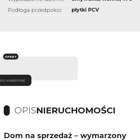
płytki PCV
Podłoga przedpokoi
OFERT
isz wiadomość
OPIS
NIERUCHOMOŚCI
Dom na sprzedaż – wymarzony