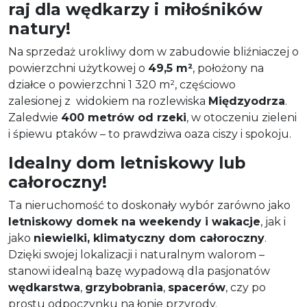
raj dla wędkarzy i miłośników
natury!
Na sprzedaż urokliwy dom w zabudowie bliźniaczej o
powierzchni użytkowej o
49,5 m²
, położony na
działce o powierzchni 1 320 m², częściowo
zalesionej z widokiem na rozlewiska
Międzyodrza
.
Zaledwie
400 metrów od rzeki
, w otoczeniu zieleni
i śpiewu ptaków – to prawdziwa oaza ciszy i spokoju.
Idealny dom letniskowy lub
całoroczny!
Ta nieruchomość to doskonały wybór zarówno jako
letniskowy domek na weekendy i wakacje
, jak i
jako
niewielki, klimatyczny dom całoroczny
.
Dzięki swojej lokalizacji i naturalnym walorom –
stanowi idealną bazę wypadową dla pasjonatów
wędkarstwa
,
grzybobrania
,
spacerów
, czy po
prostu odpoczynku na łonie przyrody.