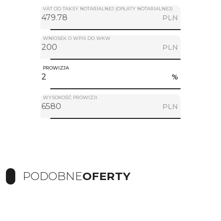
VAT OD TAKSY NOTARIALNEJ (OPŁATY NOTARIALNEJ)
PLN
WNIOSEK O WPIS DO WKW
PLN
PROWIZJA
%
WYSOKOŚĆ PROWIZJI
PLN
PODOBNE
OFERTY