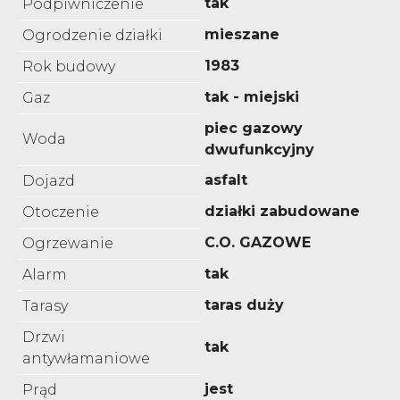
tak
Podpiwniczenie
mieszane
Ogrodzenie działki
1983
Rok budowy
tak - miejski
Gaz
piec gazowy
Woda
dwufunkcyjny
asfalt
Dojazd
działki zabudowane
Otoczenie
C.O. GAZOWE
Ogrzewanie
tak
Alarm
taras duży
Tarasy
Drzwi
tak
antywłamaniowe
jest
Prąd