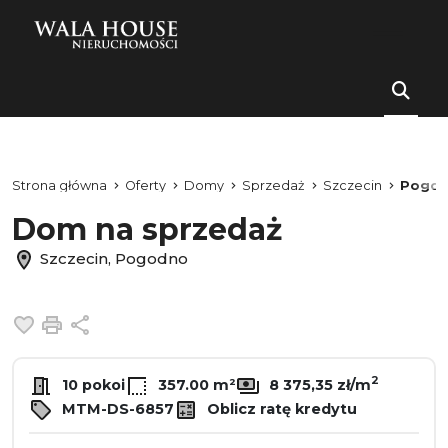
Strona główna
Oferty
Domy
Sprzedaż
Szczecin
Pogo
Dom na sprzedaż
Szczecin, Pogodno
Dodaj do ulubionych
Drukuj
Udostępnij
2
10 pokoi
357.00 m²
8 375,35 zł/m
MTM-DS-6857
Oblicz ratę kredytu