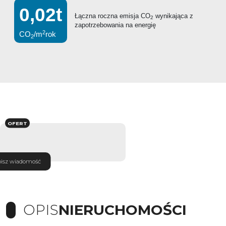
0,02t
Łączna roczna emisja CO
wynikająca z
2
zapotrzebowania na energię
2
CO
/m
rok
2
OFERT
isz wiadomość
OPIS
NIERUCHOMOŚCI