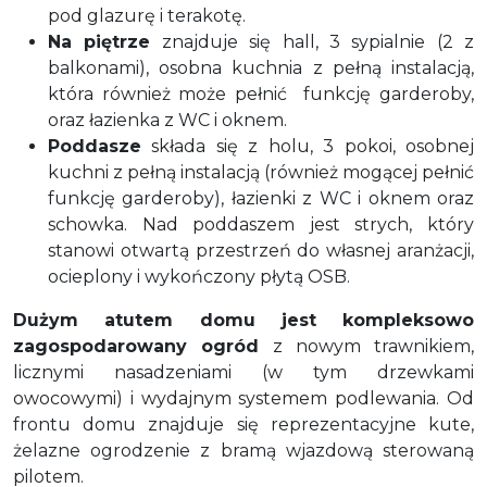
pod glazurę i terakotę.
Na piętrze
znajduje się hall, 3 sypialnie (2 z
balkonami), osobna kuchnia z pełną instalacją,
która również może pełnić
funkcję garderoby,
oraz łazienka z WC i oknem.
Poddasze
składa się z holu, 3 pokoi, osobnej
kuchni z pełną instalacją (również mogącej pełnić
funkcję garderoby), łazienki z WC i oknem oraz
schowka. Nad poddaszem jest strych, który
stanowi otwartą przestrzeń do własnej aranżacji,
ocieplony i wykończony płytą OSB.
Dużym atutem domu jest kompleksowo
zagospodarowany ogród
z nowym trawnikiem,
licznymi nasadzeniami (w tym drzewkami
owocowymi) i wydajnym systemem podlewania. Od
frontu domu znajduje się reprezentacyjne kute,
żelazne ogrodzenie z bramą wjazdową sterowaną
pilotem.