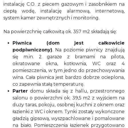
instalację C.O. z piecem gazowym i zasobnikiem na
ciepłą wodę, instalację alarmową, internetową,
system kamer zewnętrznych i monitoring.
Na powierzchnię całkowitą ok. 357 m2 składają się:
Piwnica (dom jest całkowicie
podpiwniczony)
. Na poziomie piwnicy znajdują
się m.in. 2 garaże z bramami na pilota,
okratowane okna, kotłownia, WC oraz 4
pomieszczenia, w tym jedno do przechowywania
wina. Cała piwnica jest bardzo dobrze ocieplona,
co zapewnia stałą temperaturę.
Parter
domu składa się z hallu, przestronnego
salonu o powierzchni ok. 39,5 m2 z wyjściem na
duży taras, pokoju, osobnej kuchni z oknem oraz
łazienki z WC i oknem. Tynki zostały wykończone
gładzią gipsową, wyszpachlowane i pomalowane
na biało. Pomieszczenia łazienek przygotowano