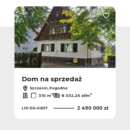
Dodaj do ulubionych
Dodaj do ulub
Vide
Dom na sprzedaż
D
Szczecin, Pogodno
2
2
2
ł/m
310 m
8 032,26 zł/m
 zł
2 490 000 zł
LH1-DS-41637
UNI