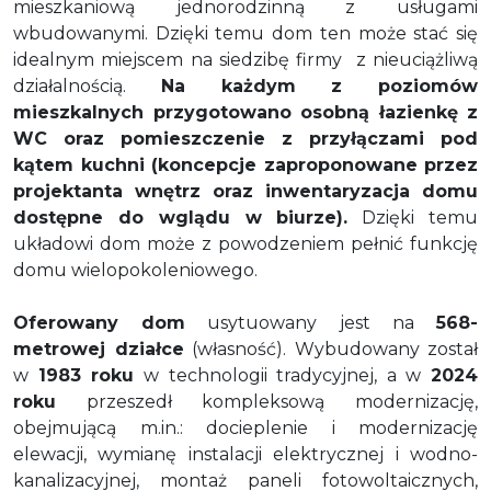
mieszkaniową jednorodzinną z usługami
wbudowanymi. Dzięki temu dom ten może stać się
idealnym miejscem na siedzibę firmy
z nieuciążliwą
działalnością.
Na każdym z poziomów
mieszkalnych przygotowano osobną łazienkę z
WC oraz pomieszczenie z przyłączami pod
kątem kuchni (koncepcje zaproponowane przez
projektanta wnętrz oraz inwentaryzacja domu
dostępne do wglądu w biurze).
Dzięki temu
układowi dom może z powodzeniem pełnić funkcję
domu wielopokoleniowego.
Oferowany dom
usytuowany jest na
568-
metrowej działce
(własność). Wybudowany został
w
1983 roku
w technologii tradycyjnej, a w
2024
roku
przeszedł kompleksową modernizację,
obejmującą m.in.: docieplenie i modernizację
elewacji, wymianę instalacji elektrycznej i wodno-
kanalizacyjnej, montaż paneli fotowoltaicznych,