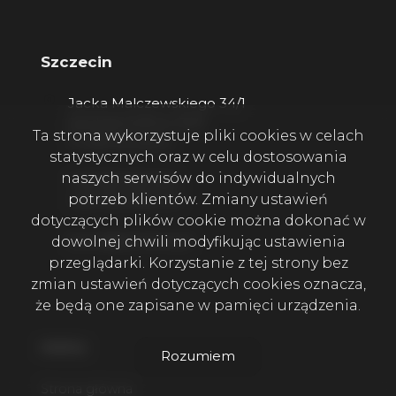
Szczecin
Jacka Malczewskiego 34/1
(kod domofonu 201)
Ta strona wykorzystuje pliki cookies w celach
71-616 Szczecin
statystycznych oraz w celu dostosowania
naszych serwisów do indywidualnych
+48 530 655 644
potrzeb klientów. Zmiany ustawień
+48 795 496 374
dotyczących plików cookie można dokonać w
biuro@domena.pl
dowolnej chwili modyfikując ustawienia
przeglądarki. Korzystanie z tej strony bez
zmian ustawień dotyczących cookies oznacza,
że będą one zapisane w pamięci urządzenia.
menu
Rozumiem
Strona główna