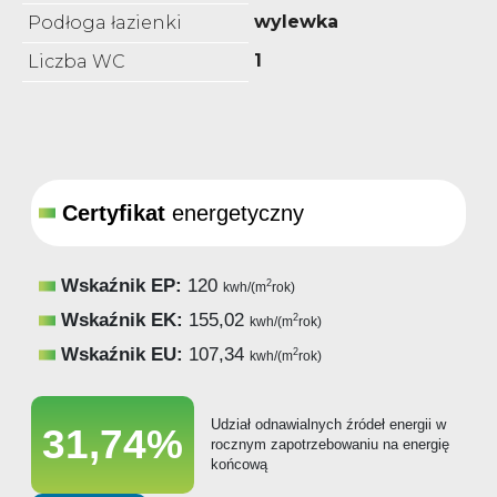
wylewka
Podłoga łazienki
1
Liczba WC
Certyfikat
energetyczny
Wskaźnik EP:
120
2
kwh/(m
rok)
Wskaźnik EK:
155,02
2
kwh/(m
rok)
Wskaźnik EU:
107,34
2
kwh/(m
rok)
Udział odnawialnych źródeł energii w
31,74%
rocznym zapotrzebowaniu na energię
końcową