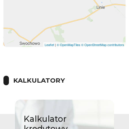
Leaflet
|
© OpenMapTiles
© OpenStreetMap contributors
KALKULATORY
Kalkulator
kredytowy