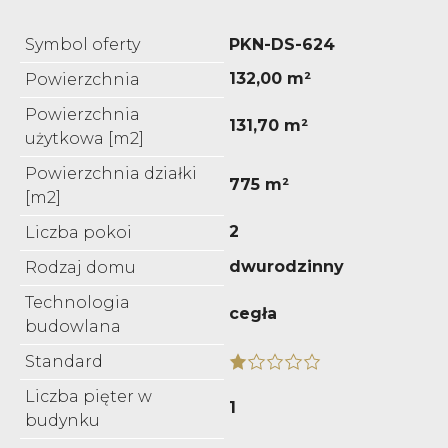
Symbol oferty
PKN-DS-624
132,00 m²
Powierzchnia
Powierzchnia
131,70 m²
użytkowa [m2]
Powierzchnia działki
775 m²
[m2]
2
Liczba pokoi
dwurodzinny
Rodzaj domu
Technologia
cegła
budowlana
Standard
Liczba pięter w
1
budynku