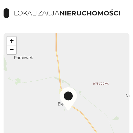
LOKALIZACJA
NIERUCHOMOŚCI
+
−