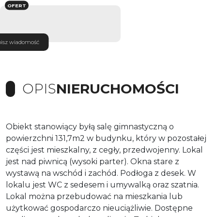
OFERT
isz wiadomość
OPIS
NIERUCHOMOŚCI
Obiekt stanowiący byłą salę gimnastyczną o
powierzchni 131,7m2 w budynku, który w pozostałej
części jest mieszkalny, z cegły, przedwojenny. Lokal
jest nad piwnicą (wysoki parter). Okna stare z
wystawą na wschód i zachód. Podłoga z desek. W
lokalu jest WC z sedesem i umywalką oraz szatnia.
Lokal można przebudować na mieszkania lub
użytkować gospodarczo nieuciążliwie. Dostępne