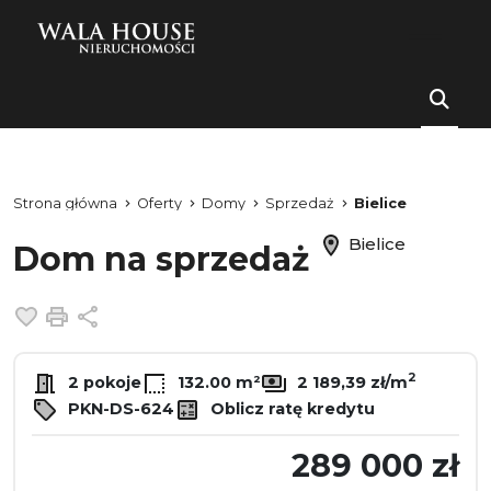
Strona główna
Oferty
Domy
Sprzedaż
Bielice
Bielice
Dom na sprzedaż
Dodaj do ulubionych
Drukuj
Udostępnij
2
2 pokoje
132.00 m²
2 189,39 zł/m
PKN-DS-624
Oblicz ratę kredytu
289 000 zł