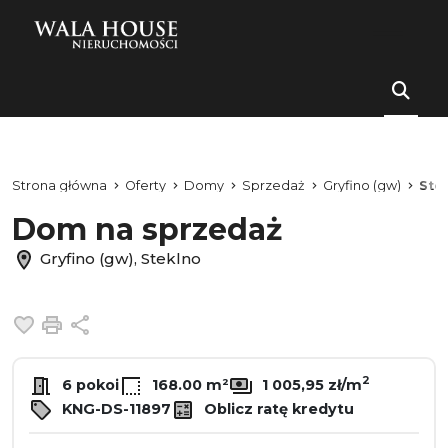
Strona główna
Oferty
Domy
Sprzedaż
Gryfino (gw)
Ste
Dom na sprzedaż
Gryfino (gw), Steklno
Dodaj do ulubionych
Drukuj
Udostępnij
2
6 pokoi
168.00 m²
1 005,95 zł/m
KNG-DS-11897
Oblicz ratę kredytu