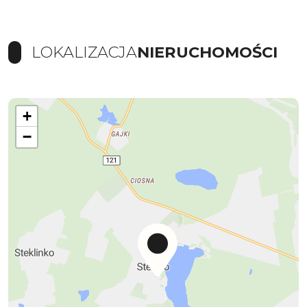
LOKALIZACJA
NIERUCHOMOŚCI
+
−