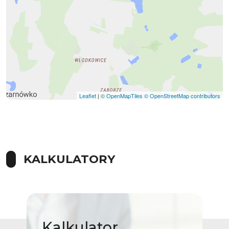
Leaflet
|
© OpenMapTiles
© OpenStreetMap contributors
KALKULATORY
Kalkulator