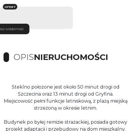
OFERT
isz wiadomość
OPIS
NIERUCHOMOŚCI
Steklno położone jest około 50 minut drogi od
Szczecina oraz 13 minut drogi od Gryfina.
Miejscowość pełni funkcje letniskową, z plażą miejską
strzeżoną w okresie letnim.
Budynek po byłej remizie strażackiej, posiada gotowy
projekt adaptacji i przebudowy na dom mieszkalny.