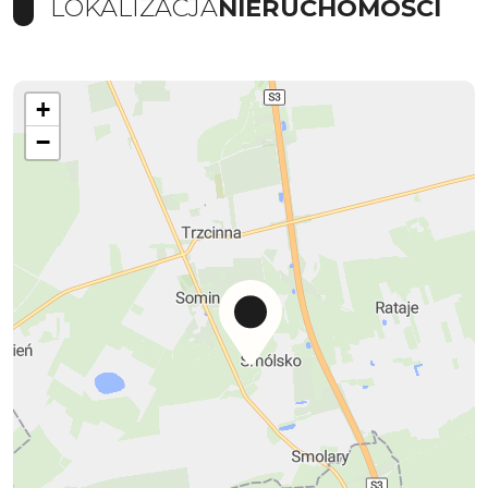
LOKALIZACJA
NIERUCHOMOŚCI
+
−