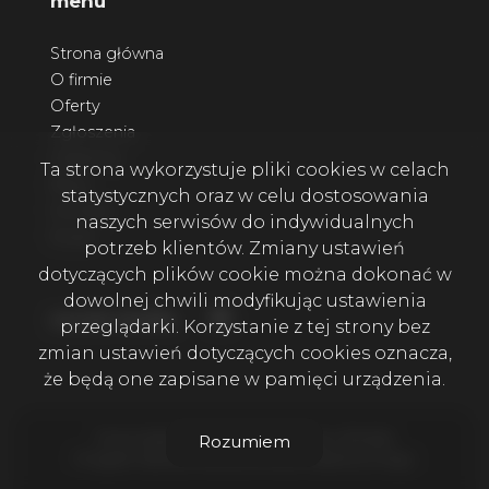
menu
Strona główna
O firmie
Oferty
Zgłoszenia
Ulubione
Ta strona wykorzystuje pliki cookies w celach
Blog
statystycznych oraz w celu dostosowania
Kontakt
naszych serwisów do indywidualnych
Rodo
potrzeb klientów. Zmiany ustawień
dotyczących plików cookie można dokonać w
dowolnej chwili modyfikując ustawienia
Facebook
social media
przeglądarki. Korzystanie z tej strony bez
zmian ustawień dotyczących cookies oznacza,
że będą one zapisane w pamięci urządzenia.
Firma Wala House Nieruchomości © 2026
Rozumiem
Program dla biur nieruchomości
Galactica Virgo