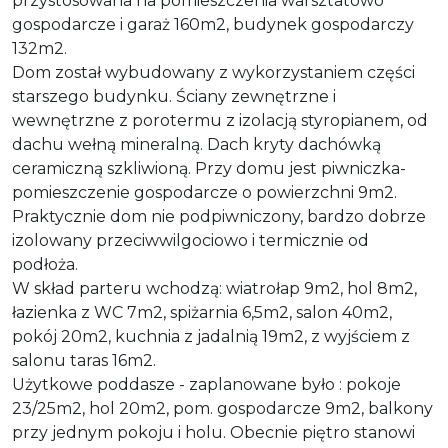
przystosowana na pomieszczenia warsztatowo
gospodarcze i garaż 160m2, budynek gospodarczy
132m2.
Dom został wybudowany z wykorzystaniem części
starszego budynku. Ściany zewnętrzne i
wewnętrzne z porotermu z izolacją styropianem, od
dachu wełną mineralną. Dach kryty dachówką
ceramiczną szkliwioną. Przy domu jest piwniczka-
pomieszczenie gospodarcze o powierzchni 9m2.
Praktycznie dom nie podpiwniczony, bardzo dobrze
izolowany przeciwwilgociowo i termicznie od
podłoża.
W skład parteru wchodzą: wiatrołap 9m2, hol 8m2,
łazienka z WC 7m2, spiżarnia 6,5m2, salon 40m2,
pokój 20m2, kuchnia z jadalnią 19m2, z wyjściem z
salonu taras 16m2.
Użytkowe poddasze - zaplanowane było : pokoje
23/25m2, hol 20m2, pom. gospodarcze 9m2, balkony
przy jednym pokoju i holu. Obecnie piętro stanowi