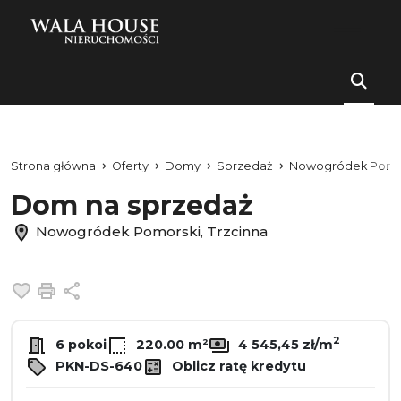
Strona główna
Oferty
Domy
Sprzedaż
Nowogródek Pomo
Dom na sprzedaż
Nowogródek Pomorski, Trzcinna
Dodaj do ulubionych
Drukuj
Udostępnij
2
6 pokoi
220.00 m²
4 545,45 zł/m
PKN-DS-640
Oblicz ratę kredytu