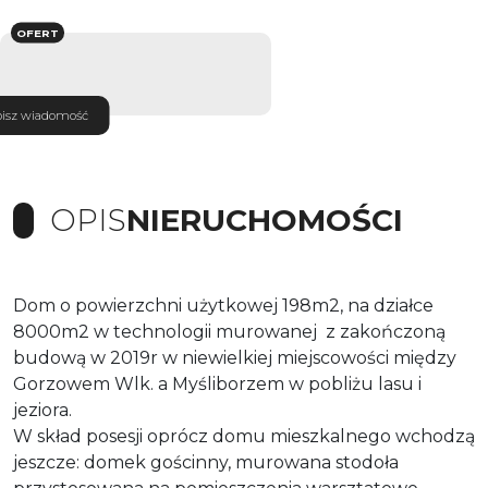
OFERT
isz wiadomość
OPIS
NIERUCHOMOŚCI
Dom o powierzchni użytkowej 198m2, na działce
8000m2 w technologii murowanej z zakończoną
budową w 2019r w niewielkiej miejscowości między
Gorzowem Wlk. a Myśliborzem w pobliżu lasu i
jeziora.
W skład posesji oprócz domu mieszkalnego wchodzą
jeszcze: domek gościnny, murowana stodoła