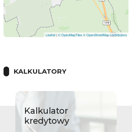
Leaflet
|
© OpenMapTiles
© OpenStreetMap contributors
KALKULATORY
Kalkulator
kredytowy