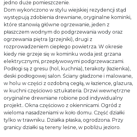
jedno duże pomieszczenie.
Dom wykończono w stylu wiejskiej rezydencji stąd
występują zdobienia drewniane, oryginalne kominki,
które stanowią główne ogrzewanie, jeden z
płaszczem wodnym do podgrzewania wody oraz
ogrzewania piętra (grzejniki), drugi z
rozprowadzeniem ciepłego powietrza. W okresie
kiedy nie grzeje się w kominku woda jest grzana
elektrycznymi, przepływowymi podgrzewaczami.
Podłogi są z gresu (hol, kuchnia), terakoty (łazienka),
deski podłogowej salon. Ściany gładzone i malowane,
w holu w części z ozdobną cegłą, w łazience, glazura,
w kuchni częściowo sztukateria. Drzwi wewnętrzne
oryginalne drewniane robione pod indywidualny
projekt.. Okna częściowo z okiennicami. Ogród z
wieloma nasadzeniami w koło domu. Część działki
tylko w trawniku. Działka płaska, ogrodzona. Przy
granicy działki są tereny leśne, w pobliżu jezioro.